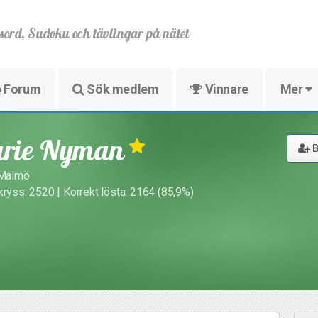
sord, Sudoku och tävlingar på nätet
Forum
Sök medlem
Vinnare
Mer
rie Nyman
B
 Malmö
kryss: 2520 | Korrekt lösta: 2164 (85,9%)