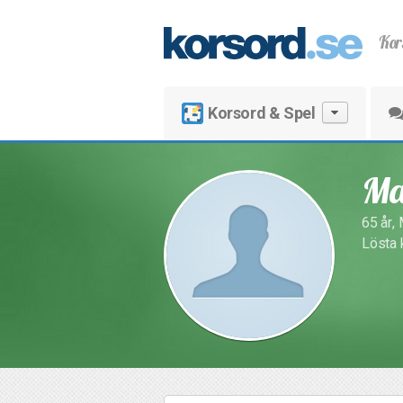
Kor
Korsord & Spel
Ma
65 år,
Lösta 