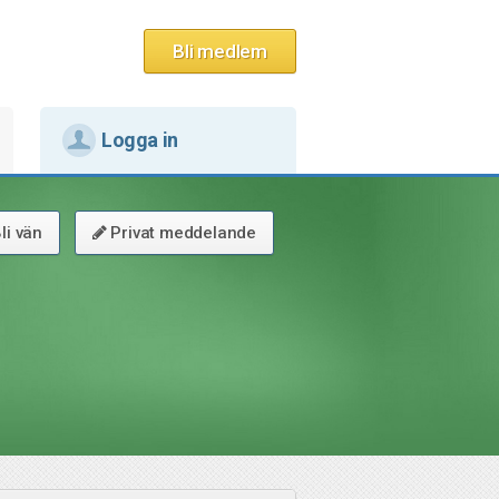
Bli medlem
Logga in
li vän
Privat meddelande