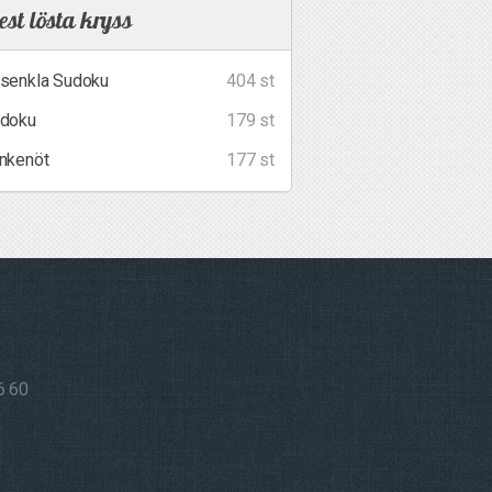
st lösta kryss
senkla Sudoku
404 st
doku
179 st
nkenöt
177 st
6 60