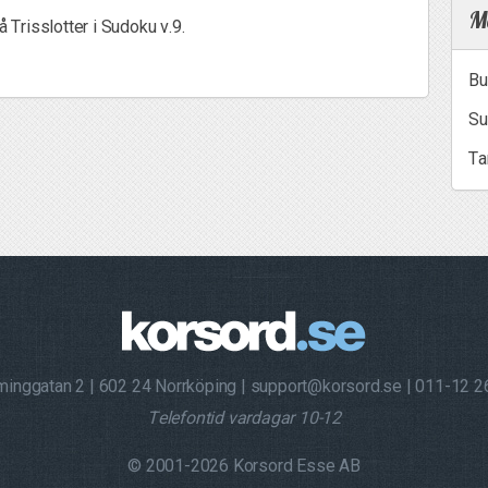
Me
å Trisslotter i Sudoku v.9.
Bu
Su
Ta
minggatan 2
602 24 Norrköping
support@korsord.se
011-12 2
Telefontid vardagar 10-12
© 2001-2026 Korsord Esse AB