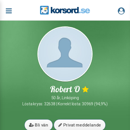
Robert O
50 år, Linköping
Lösta kryss: 32638 | Korrekt lösta: 30969 (94,9%)
Bli vän
Privat meddelande