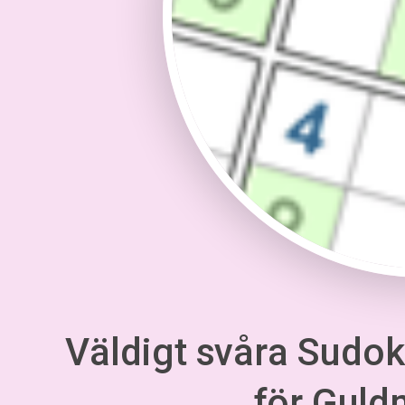
Väldigt svåra Sudoku
för Gul