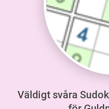
Väldigt svåra Sudoku
för Gul