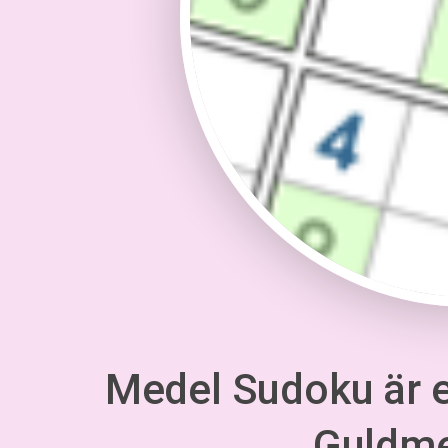
Medel Sudoku är en
Guldm