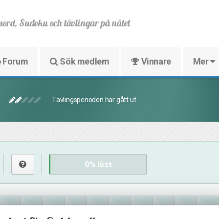
sord, Sudoku och tävlingar på nätet
Forum
Sök medlem
Vinnare
Mer
Tävlingsperioden har gått ut
0
% löst
6
30
4
6
22
14