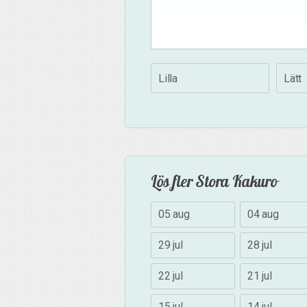
Lilla
Lätt
Lös fler Stora Kakuro
05 aug
04 aug
29 jul
28 jul
22 jul
21 jul
15 jul
14 jul