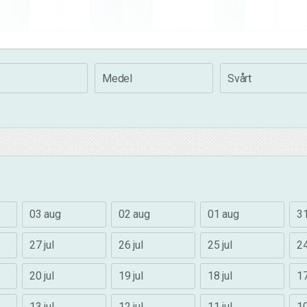
3
9
4
Medel
Svårt
03 aug
02 aug
01 aug
31
27 jul
26 jul
25 jul
24
20 jul
19 jul
18 jul
17
13 jul
12 jul
11 jul
10