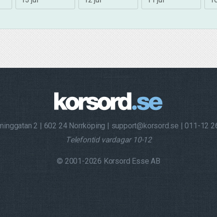
minggatan 2
602 24 Norrköping
support@korsord.se
011-12 2
Telefontid vardagar 10-12
© 2001-2026 Korsord Esse AB