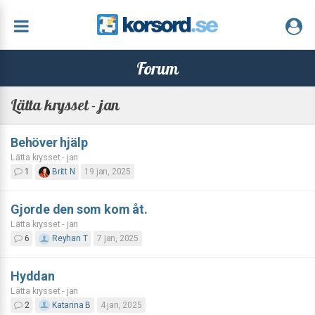
Forum
Lätta krysset - jan
Behöver hjälp
Lätta krysset - jan
1
Britt N
19 jan, 2025
Gjorde den som kom åt.
Lätta krysset - jan
6
Reyhan T
7 jan, 2025
Hyddan
Lätta krysset - jan
2
Katarina B
4 jan, 2025