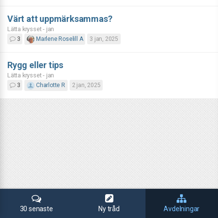
Värt att uppmärksammas?
Lätta krysset - jan
3
Marlene Roselill A
3 jan, 2025
Rygg eller tips
Lätta krysset - jan
3
Charlotte R
2 jan, 2025
30 senaste
Ny tråd
Avdelningar