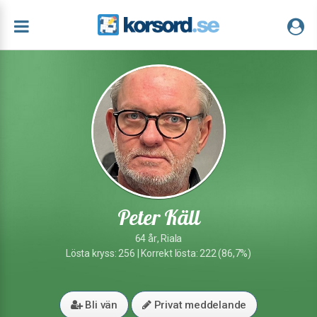
Peter Käll
64 år, Riala
Lösta kryss: 256 | Korrekt lösta: 222 (86,7%)
Bli vän
Privat meddelande