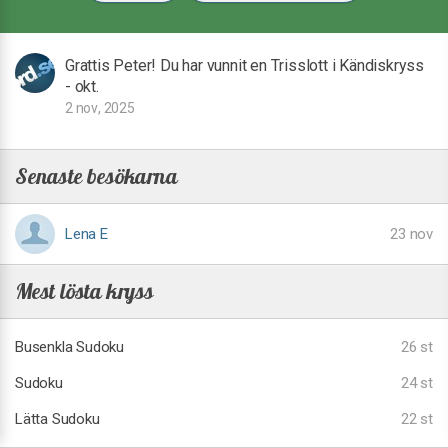
Grattis Peter! Du har vunnit en Trisslott i Kändiskryss
- okt.
2 nov, 2025
Senaste besökarna
Lena E
23 nov
Mest lösta kryss
Busenkla Sudoku
26 st
Sudoku
24 st
Lätta Sudoku
22 st