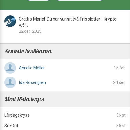
Grattis Maria! Du har vunnit två Trisslotter i Krypto
v.51.
22 dec, 2025
Senaste besökarna
Annelie Möller
15 feb
Ida Rosengren
24 dec
Mest lösta kryss
Lördagskryss
36 st
SökOrd
35 st