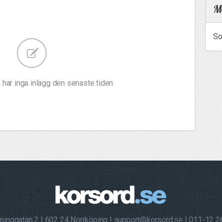
Me
So
 har inga inlägg den senaste tiden
minggatan 2
602 24 Norrköping
support@korsord.se
011-12 2