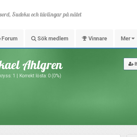
sord, Sudoku och tävlingar på nätet
Forum
Sök medlem
Vinnare
Mer
kael Ahlgren
B
ryss: 1 | Korrekt lösta: 0 (0%)