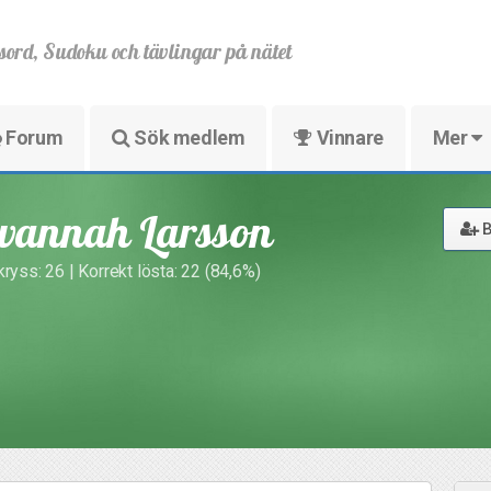
sord, Sudoku och tävlingar på nätet
Forum
Sök medlem
Vinnare
Mer
vannah Larsson
B
kryss: 26 | Korrekt lösta: 22 (84,6%)