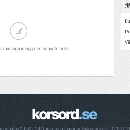
Me
Bu
Po
Vä
n har inga inlägg den senaste tiden
minggatan 2
602 24 Norrköping
support@korsord.se
011-12 2