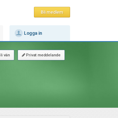
Bli medlem
Logga in
li vän
Privat meddelande