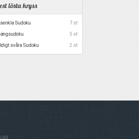
st lösta kryss
senkla Sudoku
7 st
ängsudoku
5 st
ldigt svåra Sudoku
2 st
6 60