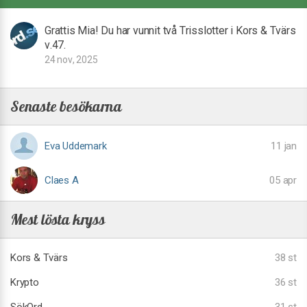
Grattis Mia! Du har vunnit två Trisslotter i Kors & Tvärs
v.47.
24 nov, 2025
Senaste besökarna
Eva Uddemark
11 jan
Claes A
05 apr
Mest lösta kryss
Kors & Tvärs
38 st
Krypto
36 st