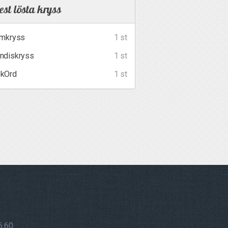
st lösta kryss
lmkryss
1 st
ndiskryss
1 st
kOrd
1 st
6 60