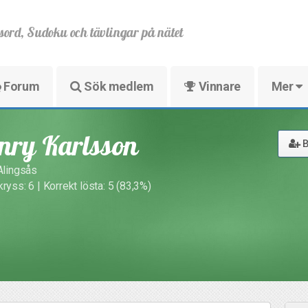
sord, Sudoku och tävlingar på nätet
Forum
Sök medlem
Vinnare
Mer
nry Karlsson
B
 Alingsås
ryss: 6 | Korrekt lösta: 5 (83,3%)