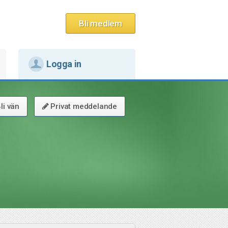
Bli medlem
Logga in
li vän
Privat meddelande