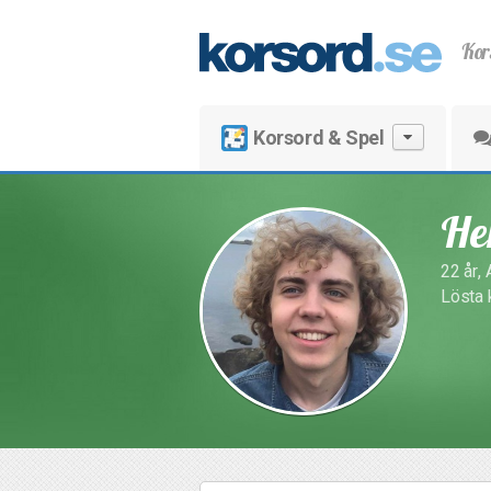
Kor
Korsord & Spel
He
22 år,
Lösta k