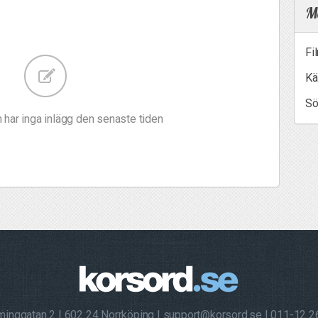
Me
Fi
Kä
Sö
 har inga inlägg den senaste tiden
minggatan 2
602 24 Norrköping
support@korsord.se
011-12 2