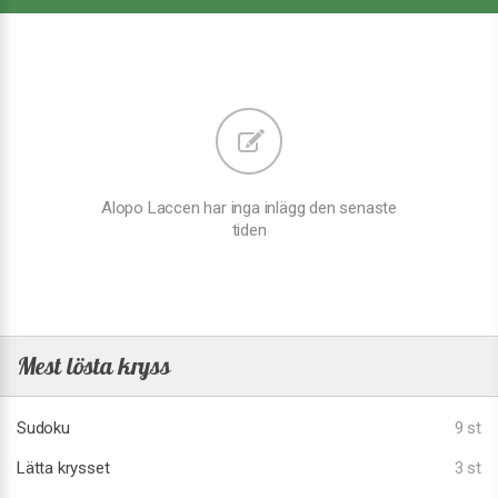
Alopo Laccen har inga inlägg den senaste
tiden
Mest lösta kryss
Sudoku
9 st
Lätta krysset
3 st