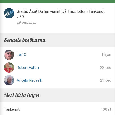
Grattis Åsa! Du har vunnit två Trisslotter i Tankenöt
v.39.
29 sep, 2025
Senaste besökarna
Leif O
15 jan
Robert Hållén
22 dec
Angelo Redaelli
21 dec
Mest lösta kryss
Tankenöt
100 st