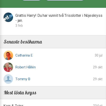
Grattis Harry! Du har vunnit två Trisslotter i Nöjeskryss
- jan.
3 feb
Senaste besökarna
Catharina E
30 jul
Robert Hållén
29 okt
Tommy B
29 okt
Mest lösta kryss
Kors & Tvärs
234 st