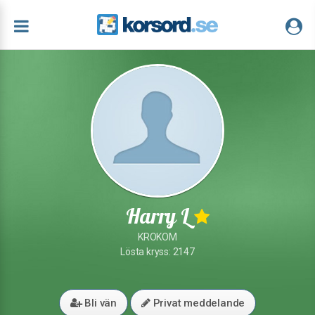
Harry L
KROKOM
Lösta kryss: 2147
Bli vän
Privat meddelande