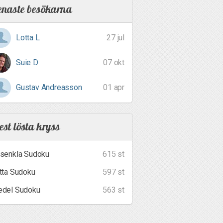
enaste besökarna
Lotta L
27 jul
Suie D
07 okt
Gustav Andreasson
01 apr
st lösta kryss
senkla Sudoku
615 st
tta Sudoku
597 st
del Sudoku
563 st