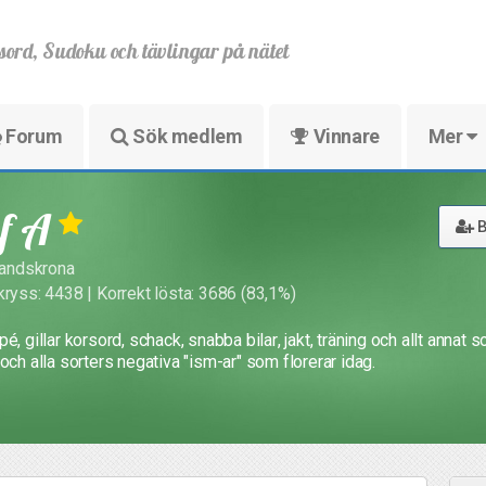
sord, Sudoku och tävlingar på nätet
Forum
Sök medlem
Vinnare
Mer
f A
B
 landskrona
kryss: 4438 | Korrekt lösta: 3686 (83,1%)
é, gillar korsord, schack, snabba bilar, jakt, träning och allt annat som
och alla sorters negativa "ism-ar" som florerar idag.