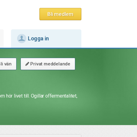
Bli medlem
Logga in
li vän
Privat meddelande
 hör livet till. Ogillar offermentalitet,