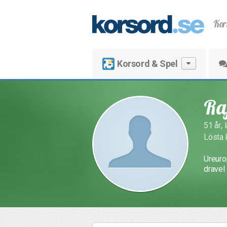
Kor
Korsord & Spel
Ra
51 år,
Lösta 
Ureurop
dravel 