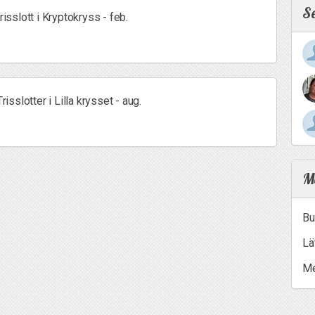
S
risslott i Kryptokryss - feb.
risslotter i Lilla krysset - aug.
Me
Bu
Lä
Me