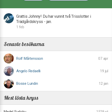
Grattis Johnny! Du har vunnit två Trisslotter i
Trädgårdskryss - jan.
1 feb
Senaste besökarna
Rolf Mårtensson
07 apr
Angelo Redaelli
19 jul
Bosse Lundin
12 jan
Mest lösta kryss
Medel Sudoku
1529 st