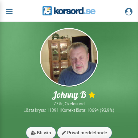
Johnny B
77 år, Oxelösund
Lösta kryss: 11391 | Korrekt lösta: 10694 (93,9%)
Bli vän
Privat meddelande