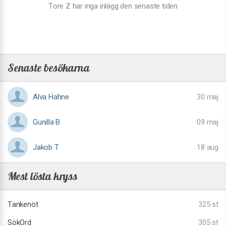
Tore Z har inga inlägg den senaste tiden
Senaste besökarna
Alva Hahne
30 maj
Gunilla B
09 maj
Jakob T
18 aug
Mest lösta kryss
Tankenöt
325 st
SökOrd
305 st