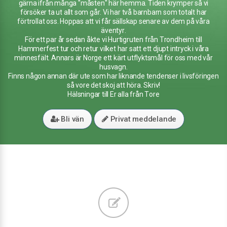
gärna ifrån många "måsten" här hemma. Tiden krymper så vi
försöker ta ut allt som går. Vi har två barnbarn som totalt har
förtrollat oss. Hoppas att vi får sällskap senare av dem på våra
äventyr.
För ett par år sedan åkte vi Hurtigruten från Trondheim till
Hammerfest tur och retur vilket har satt ett djupt intryck i våra
minnesfält. Annars är Norge ett kärt utflyktsmål för oss med vår
husvagn.
Finns någon annan där ute som har liknande tendenser i livsföringen
så vore det skoj att höra. Skriv!
Hälsningar till Er alla från Tore
Bli vän
Privat meddelande