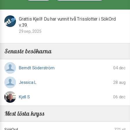
Grattis Kjell! Du har vunnit två Trisslotter i SökOrd
v.39.
29 sep, 2025
Senaste besökarna
Berndt Söderström
04 dec
Jessica L
28 aug
Kjell S
06 dec
Mest lösta kryss
SökOrd
771 st