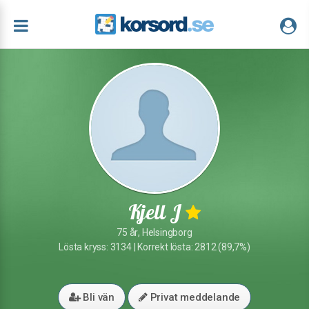
Kjell J
75 år, Helsingborg
Lösta kryss: 3134 | Korrekt lösta: 2812 (89,7%)
Bli vän
Privat meddelande