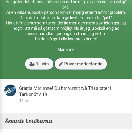
Här gäller det att finna några fina ord om sig själv och det ska väl gå
bra.
Är en väldans positiv person som ser möjligheter framför problem.
Gillar det mesta som kan ge livet en liten extra "piff".
Har ett fritidshus som tar en del tid men den mesta av tiden ger jag
nog till att må så gott som möjligt, Nu är jag ju också en glad
pensionär vilket ger mig den frihet jag vill ha.
Ha det så gott alla korsordsvänner!
Marianne
Bli vän
Privat meddelande
Grattis Marianne! Du har vunnit två Trisslotter i
Tankenöt v.19.
11 maj
Senaste besökarna