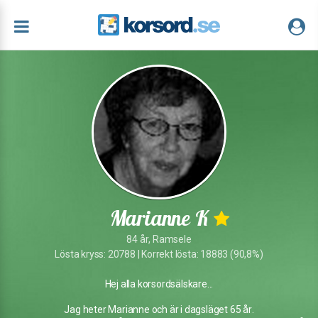
Marianne K
84 år, Ramsele
Lösta kryss: 20788 | Korrekt lösta: 18883 (90,8%)
Hej alla korsordsälskare...
Jag heter Marianne och är i dagsläget 65 år.