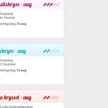
diskryss - aug
Trisslotter
En Trisslott
 tävlingsdag:
31 aug
ekryss - aug
Trisslotter
2 Trisslotter
 tävlingsdag:
31 aug
ta krysset - aug
3 mån Guldmedlemskap