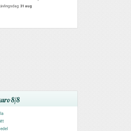
 tävlingsdag:
31 aug
uro 8/8
lla
ätt
edel