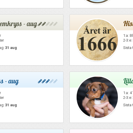
emkryss - aug
His
r
1:a:
Bl
ter
2-3:e:
dag:
31 aug
Sista
s - aug
Lil
r
1:a:
4 
ter
2-3:e:
dag:
31 aug
Sista