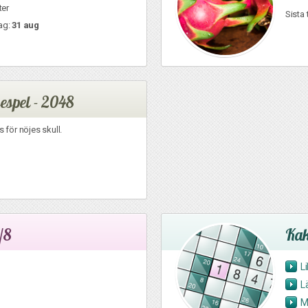
ter
Sista
dag:
31 aug
sespel - 2048
s för nöjes skull.
/8
Kak
Li
L
M