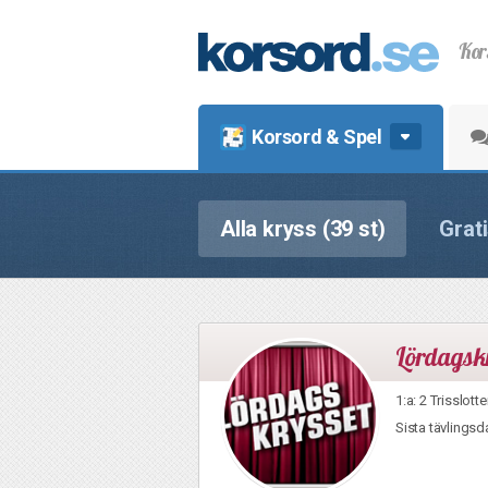
Kor
Korsord & Spel
Alla
kryss
(39 st)
Grat
Lördagsk
1:a:
2 Trisslotte
Sista tävlings