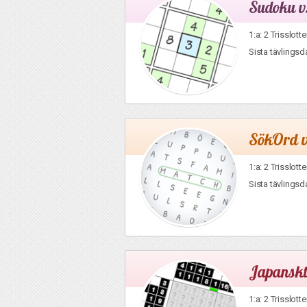
Sudoku v
1:a:
2 Trisslotte
Sista tävlings
SökOrd 
1:a:
2 Trisslotte
Sista tävlings
Japanskt
1:a:
2 Trisslotte