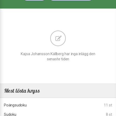
Kajsa Johansson Källberg har inga inlägg den
senaste tiden
Mest lösta kryss
Poängsudoku
11 st
Sudoku
8 st